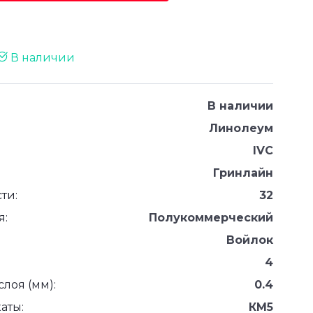
В наличии
В наличии
Линолеум
IVC
Гринлайн
ти:
32
я:
Полукоммерческий
Войлок
4
лоя (мм):
0.4
аты:
КМ5