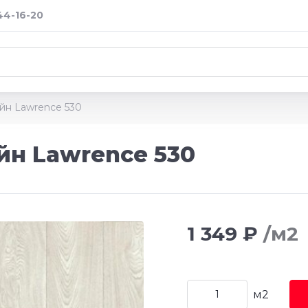
 44-16-20
йн Lawrence 530
йн Lawrence 530
1 349 ₽
/м2
м2