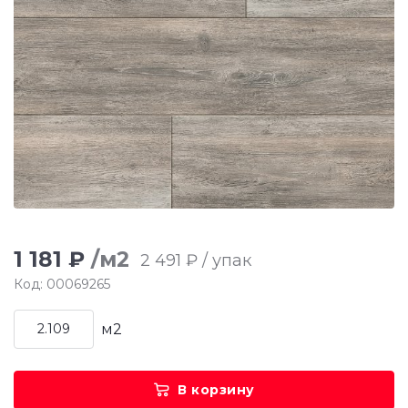
1 181 ₽
/м2
2 491 ₽ / упак
Код: 00069265
м2
В корзину