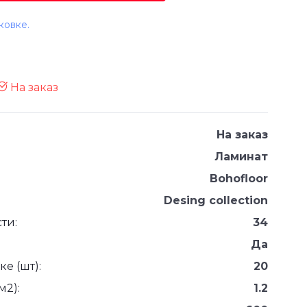
ковке.
На заказ
На заказ
Ламинат
Bohofloor
Desing collection
ти:
34
Да
е (шт):
20
м2):
1.2