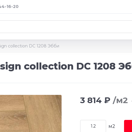
 44-16-20
ign collection DC 1208 Эбби
ign collection DC 1208 Э
3 814 ₽
/м2
м2