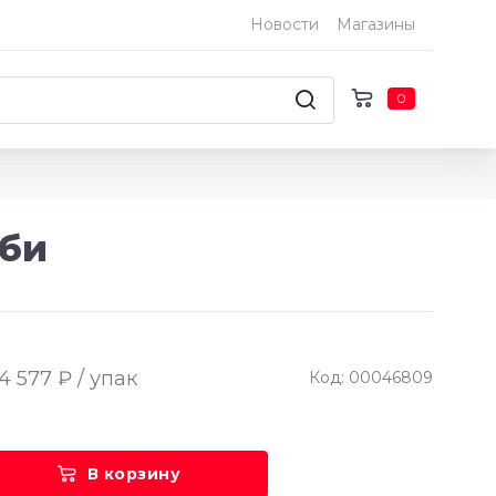
Новости
Магазины
0
бби
4 577 ₽ / упак
Код: 00046809
В корзину