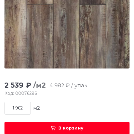
2 539 ₽
/м2
4 982 ₽ / упак
Код: 00076296
м2
В корзину