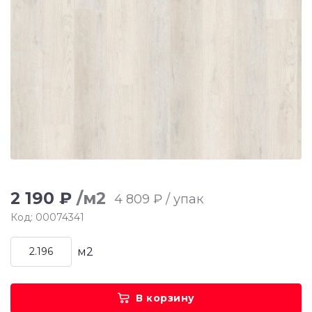
2 190 ₽
/м2
4 809 ₽ / упак
Код: 00074341
м2
В корзину