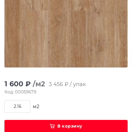
1 600 ₽
/м2
3 456 ₽ / упак
Код: 00059679
м2
В корзину