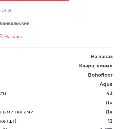
ковке.
абайкальский
На заказ
На заказ
Кварц-винил
Bohofloor
Aqua
ти:
43
Да
плыми полами:
Да
е (шт):
12