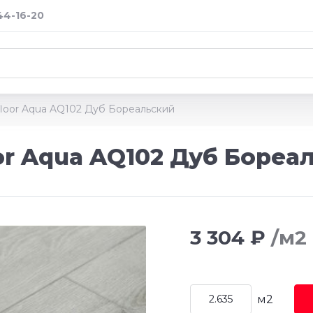
 44-16-20
loor Aqua AQ102 Дуб Бореальский
or Aqua AQ102 Дуб Бореа
3 304 ₽
/м2
м2