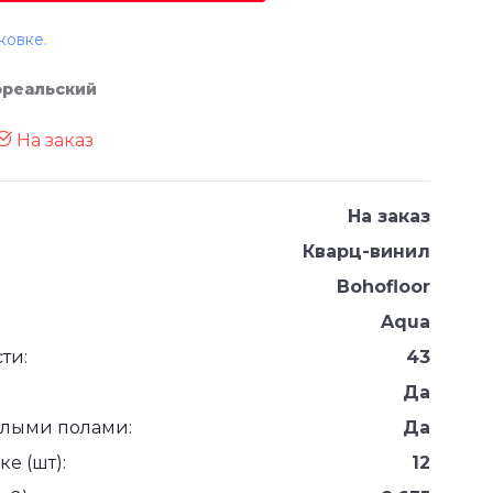
ковке.
ореальский
На заказ
На заказ
Кварц-винил
Bohofloor
Aqua
ти:
43
Да
плыми полами:
Да
е (шт):
12