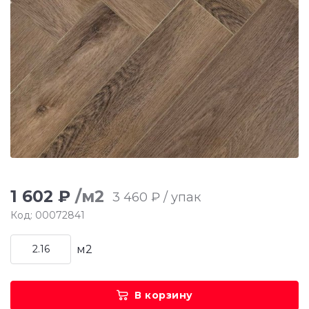
1 602 ₽
/м2
3 460 ₽ / упак
Код: 00072841
м2
В корзину