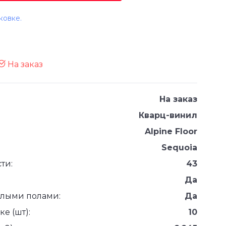
ковке.
l
На заказ
На заказ
Кварц-винил
Alpine Floor
Sequoia
ти:
43
Да
плыми полами:
Да
е (шт):
10