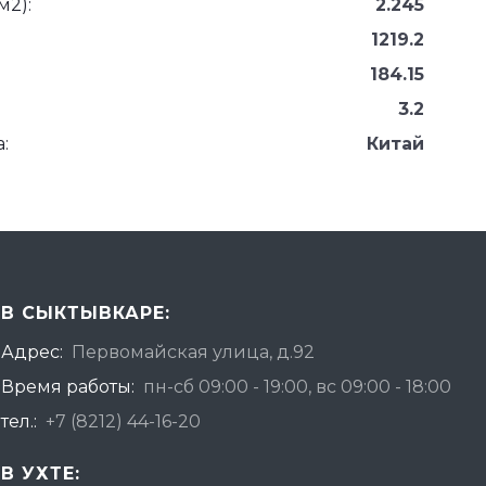
м2):
2.245
1219.2
184.15
3.2
:
Китай
В СЫКТЫВКАРЕ:
Адрес:
Первомайская улица, д.92
Время работы:
пн-сб 09:00 - 19:00, вс 09:00 - 18:00
тел.:
+7 (8212) 44-16-20
В УХТЕ: