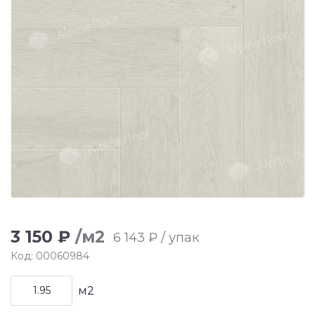
3 150 ₽
/м2
6 143 ₽ / упак
Код: 00060984
м2