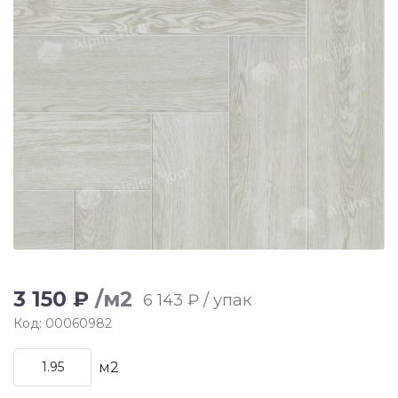
3 150 ₽
/м2
6 143 ₽ / упак
Код: 00060982
м2