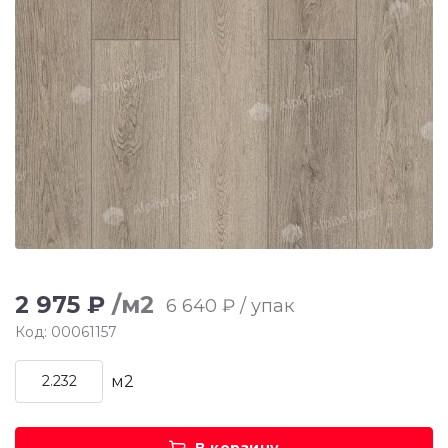
2 975 ₽
/м2
6 640 ₽ / упак
Код: 00061157
м2