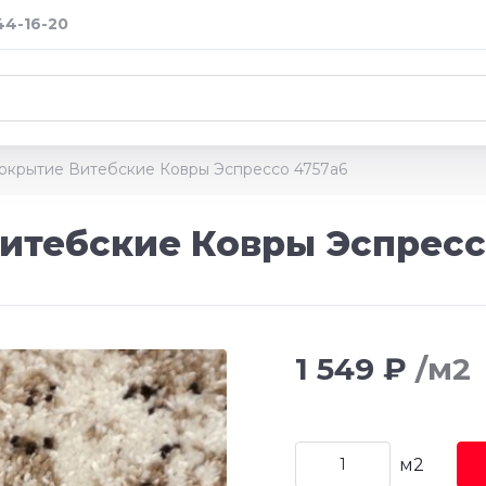
 44-16-20
окрытие Витебские Ковры Эспрессо 4757а6
итебские Ковры Эспресс
1 549 ₽
/м2
м2