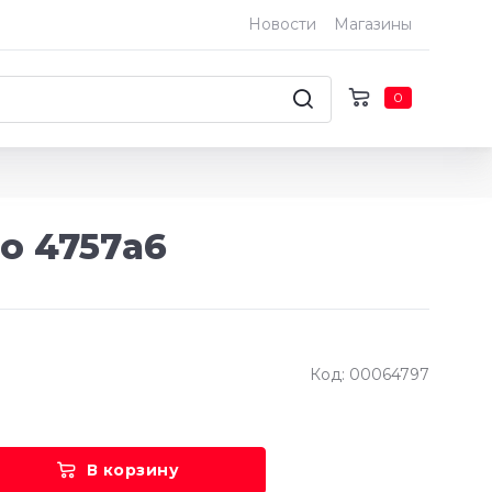
Новости
Магазины
0
о 4757а6
Код: 00064797
В корзину