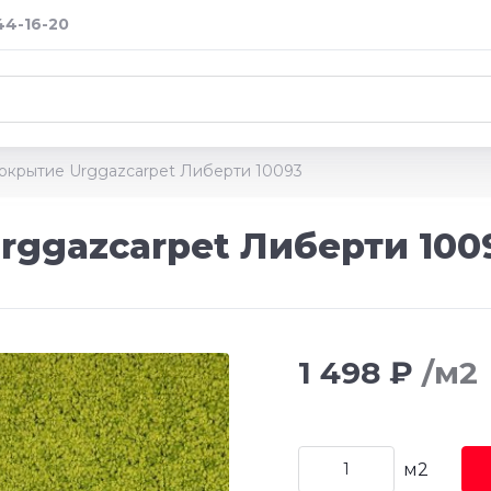
 44-16-20
окрытие Urggazcarpet Либерти 10093
rggazcarpet Либерти 100
1 498 ₽
/м2
м2