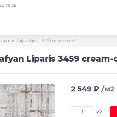
 44-16-20
крытие Safyan Liparis 3459 cream-camel
fyan Liparis 3459 cream-
2 549 ₽
/м2
м2