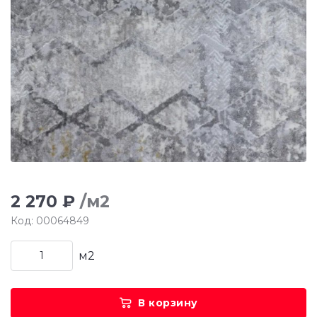
2 270 ₽
/м2
Код: 00064849
м2
В корзину