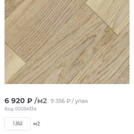
6 920 ₽
/м2
9 356 ₽ / упак
Код: 00054334
м2